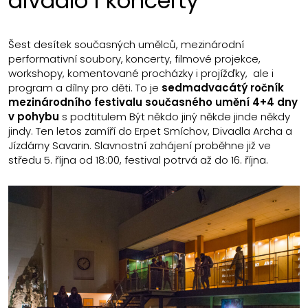
divadlo i koncerty
Šest desítek současných umělců, mezinárodní
performativní soubory, koncerty, filmové projekce,
workshopy, komentované procházky i projížďky, ale i
program a dílny pro děti. To je
sedmadvacátý ročník
mezinárodního festivalu současného umění 4+4 dny
v pohybu
s podtitulem Být někdo jiný někde jinde někdy
jindy. Ten letos zamíří do Erpet Smíchov, Divadla Archa a
Jízdárny Savarin. Slavnostní zahájení proběhne již ve
středu 5. října od 18:00, festival potrvá až do 16. října.