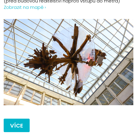
(před budovou ředitelství naproti vstupu do metra)
Zobrazit na mapě ›
VÍCE