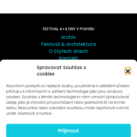
FESTIVAL 4+4 DNY V POHYBU
Archiv
Festival & architektura
O čtyřech dnech
Kontakt
Spravovat Souhlas s
cookies
UMĚNÍ VENKU
Galerie ProLuka
Abychom poskytli co nejlepší služby, používáme k ukládání a/nebo
O umění v Motole
přístupu k informacím o zařízení, technologie jako jsou soubory
cookies. Souhlas s těmito technologiemi nám umožní zpracovávat
údaje, jako je chování při procházení nebo jedinečná ID na tomto
webu. Nesouhlas nebo odvolání souhlasu může nepříznivě ovlivnit
určité vlastnosti a funkce.
Příjmout
Novinky na e-mail