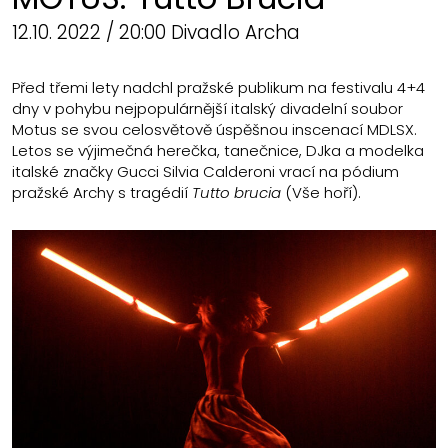
12.10. 2022 / 20:00 Divadlo Archa
Před třemi lety nadchl pražské publikum na festivalu 4+4
dny v pohybu nejpopulárnější italský divadelní soubor
Motus se svou celosvětově úspěšnou inscenací MDLSX.
Letos se výjimečná herečka, tanečnice, DJka a modelka
italské značky Gucci Silvia Calderoni vrací na pódium
pražské Archy s tragédií
Tutto brucia
(Vše hoří).