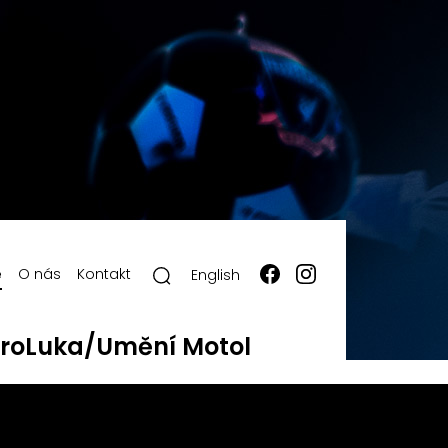
ě
O nás
Kontakt
English
roLuka/Umění Motol