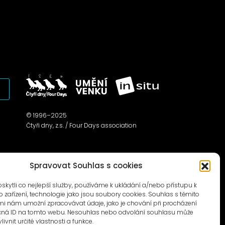
© 1996–2025
Čtyři dny, z.s. / Four Days association
Spravovat Souhlas s cookies
ytli co nejlepší služby, používáme k ukládání a/nebo přístupu k
 zařízení, technologie jako jsou soubory cookies. Souhlas s těmito
i nám umožní zpracovávat údaje, jako je chování při procházení
čná ID na tomto webu. Nesouhlas nebo odvolání souhlasu může
livnit určité vlastnosti a funkce.