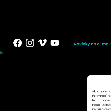
Novinky na e-mail
le
Abychom posk
informacím o
technologiem
nebo jedine
nepříznivě ov