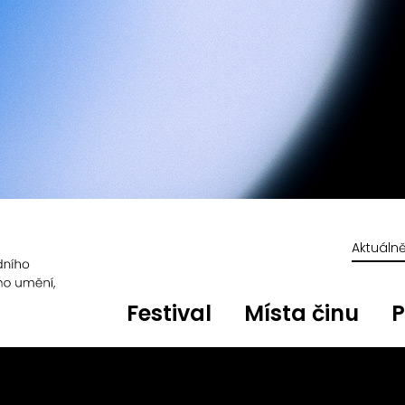
Aktuáln
Festival
Místa činu
P