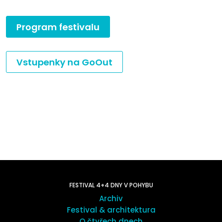
Program festivalu
Vstupenky na GoOut
FESTIVAL 4+4 DNY V POHYBU
Archiv
Festival & architektura
O čtyřech dnech