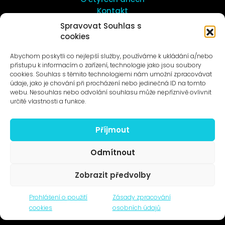
Kontakt
Spravovat Souhlas s
cookies
UMĚNÍ VENKU
Galerie ProLuka
Abychom poskytli co nejlepší služby, používáme k ukládání a/nebo
O umění v Motole
přístupu k informacím o zařízení, technologie jako jsou soubory
cookies. Souhlas s těmito technologiemi nám umožní zpracovávat
údaje, jako je chování při procházení nebo jedinečná ID na tomto
webu. Nesouhlas nebo odvolání souhlasu může nepříznivě ovlivnit
určité vlastnosti a funkce.
Příjmout
Novinky na e-mail
Odmítnout
Zobrazit předvolby
© 1996–2025
Prohlášení o použití
Zásady zpracování
Čtyři dny, z.s. / Four Days association
cookies
osobních údajů