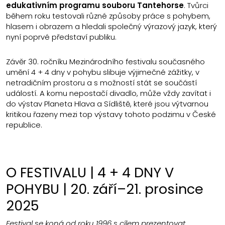
edukativním programu souboru Tantehorse
. Tvůrci
během roku testovali různé způsoby práce s pohybem,
hlasem i obrazem a hledali společný výrazový jazyk, který
nyní poprvé představí publiku.
Závěr 30. ročníku Mezinárodního festivalu současného
umění 4 + 4 dny v pohybu slibuje výjimečné zážitky, v
netradičním prostoru a s možností stát se součástí
událostí. A komu nepostačí divadlo, může vždy zavítat i
do výstav Planeta Hlava a Sídliště, které jsou výtvarnou
kritikou řazeny mezi top výstavy tohoto podzimu v České
republice.
O FESTIVALU | 4 + 4 DNY V
POHYBU | 20. září–21. prosince
2025
Festival se koná od roku 1996 s cílem prezentovat