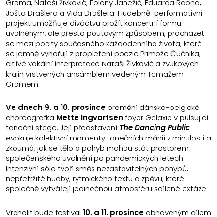
Groma, Nataši Živković, Polony Janežič, Eduarda Raona,
Jošta Drašlera a Vida Drašlera. Hudebně-performativní
projekt umožňuje diváctvu prožít koncertní formu
uvolněným, ale přesto poutavým způsobem, procházet
se mezi pocity současného každodenního života, které
se jemně vynořují z propletení poezie Primože Čučnika,
citlivé vokální interpretace Nataši Živković a zvukových
krajin vrstvených ansámblem vedeným Tomažem
Gromem.
Ve dnech 9. a 10. prosince
promění dánsko-belgická
choreografka
Mette Ingvartsen
foyer Galaxie v pulsující
taneční stage. Její představení
The Dancing Public
evokuje kolektivní momenty tanečních mánií z minulosti a
zkoumá, jak se tělo a pohyb mohou stát prostorem
společenského uvolnění po pandemických letech.
Intenzivní sólo tvoří směs nezastavitelných pohybů,
nepřetržité hudby, rytmického textu a zpěvu, které
společně vytvářejí jedinečnou atmosféru sdílené extáze.
Vrcholit bude festival
10. a 11. prosince
obnoveným dílem