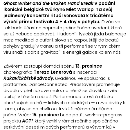
Ghost Writer and the Broken Hand Break
v podání
ikonické belgické tvůrkyně Miet Warlop
.
Ta svůj
jedinečný koncertní rituál věnovala k třicátému
výročí přímo festivalu 4 + 4 dny v pohybu.
Diváctvo
tak bude účastno naprosto jedinečného uvedení, které
se už nebude opakovat. Hudební i fyzická jízda balancuje
mezi meditací a euforií, slova se rozpouštějí do beatů,
pohyby gradují v transu a tři performeři se v rytmickém
víru snaží sladit s gravitací i s energií galaxie kolem nás.
Závěrem zastoupí domácí scénu
13. prosince
choreografka
Tereza Lenerová
s inscenací
Rukavičkářské závody
, uváděnou ve spolupráci s
platformou DanceConnected. Představení proměňuje
divadlo v přehlídkové molo, na němž se člověk a zvíře
ocitají v těsném objetí. Performance otevírá otázku
ohrožených druhů — lidských i nelidských — a zve diváky k
tomu, aby se na chvíli ocitli v kůži někoho či něčeho
jiného. Večer
15. prosince
bude patřit work-in-progress
projektu
ACT!
, který vznikl v rámci ročního společného
setkávání deseti mladých performerů a výtvarníků v