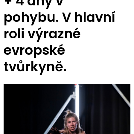
+ 4 dny v
pohybu. V hlavní
roli výrazné
evropské
tvůrkyně.