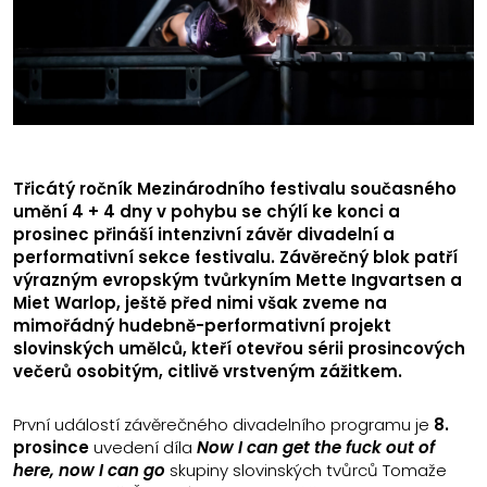
Třicátý ročník Mezinárodního festivalu současného
umění 4 + 4 dny v pohybu se chýlí ke konci a
prosinec přináší intenzivní závěr divadelní a
performativní sekce festivalu. Závěrečný blok patří
výrazným evropským tvůrkyním Mette Ingvartsen a
Miet Warlop, ještě před nimi však zveme na
mimořádný hudebně-performativní projekt
slovinských umělců, kteří otevřou sérii prosincových
večerů osobitým, citlivě vrstveným zážitkem.
První událostí závěrečného divadelního programu je
8.
prosince
uvedení díla
Now I can get the fuck out of
here, now I can go
skupiny slovinských tvůrců Tomaže