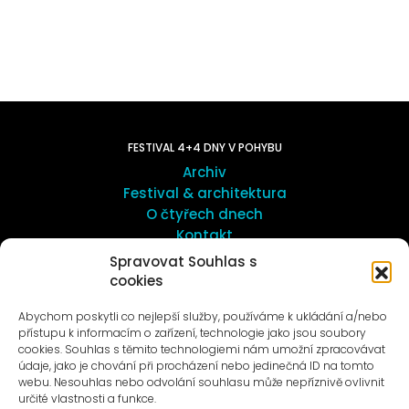
FESTIVAL 4+4 DNY V POHYBU
Archiv
Festival & architektura
O čtyřech dnech
Kontakt
Spravovat Souhlas s
cookies
UMĚNÍ VENKU
Galerie ProLuka
Abychom poskytli co nejlepší služby, používáme k ukládání a/nebo
O umění v Motole
přístupu k informacím o zařízení, technologie jako jsou soubory
cookies. Souhlas s těmito technologiemi nám umožní zpracovávat
údaje, jako je chování při procházení nebo jedinečná ID na tomto
webu. Nesouhlas nebo odvolání souhlasu může nepříznivě ovlivnit
určité vlastnosti a funkce.