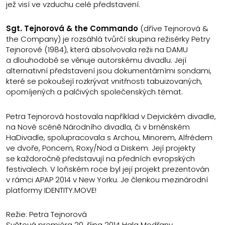
jež visí ve vzduchu celé představení.
Sgt. Tejnorová & the Commando
(dříve Tejnorová &
the Company) je rozsáhlá tvůrčí skupina režisérky Petry
Tejnorové (1984), která absolvovala režii na DAMU
a dlouhodobě se věnuje autorskému divadlu. Její
alternativní představení jsou dokumentárními sondami,
které se pokoušejí rozkrývat vnitřnosti tabuizovaných,
opomíjených a palčivých společenských témat.
Petra Tejnorová hostovala například v Dejvickém divadle,
na Nové scéně Národního divadla, či v brněnském
HaDivadle, spolupracovala s Archou, Minorem, Alfrédem
ve dvoře, Poncem, Roxy/Nod a Diskem. Její projekty
se každoročně představují na předních evropských
festivalech. V loňském roce byl její projekt prezentován
v rámci APAP 2014 v New Yorku. Je členkou mezinárodní
platformy IDENTITY.MOVE!
Režie: Petra Tejnorová
Světová premiéra 20. října 2014 Hala Modřany