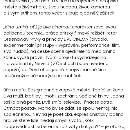
Prahy vzniká „živé kino“ a v něm bezejmenné evropské
město s živými herci, živou hudbou, živou kamerou
a živým střihem; tento večer slibuje ojedinělý zážitek.
„Kino umírá, ať žije Live cinema!“
charakterizoval svou
oblíbenou techniku práce britský filmový režisér Peter
Greenaway. Prvky a principy LIVE CINEMA (divadlo,
experimentální přístupy k vyprávění, performance, film,
živá hudba), na české scéně ojedinělého mediálního
žánru, využili právě i tvůrci projektu vycházejícího
z divadelní hry Nevina (v Čechách bude uvedena
poprvé) od Dey Loher, jedné z nejvýznamnějších
současných německých dramatiček.
Břeh moře. Bezejmenné evropské město. Topící se žena.
Dva muži, kteří by ji mohli zachránit. Spálené knihy. Jedna
taška plná peněz. Dvě zrnící televize. Třinácté patro.
Čtrnáct postav. Mohlo by se zdát, že spolu nemají nic
společného… Nevina je poetická, expresionisticky laděná
hra, ve které lidé hledají smysl života. „Kolik
zodpovědnosti si bereme za životy druhých?“ – je otázka,