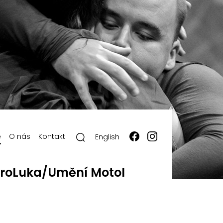
ě
O nás
Kontakt
English
roLuka/Umění Motol