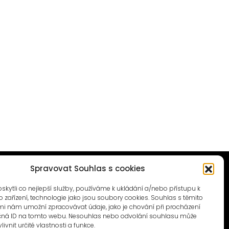
Spravovat Souhlas s cookies
ytli co nejlepší služby, používáme k ukládání a/nebo přístupu k
 zařízení, technologie jako jsou soubory cookies. Souhlas s těmito
i nám umožní zpracovávat údaje, jako je chování při procházení
© 1996–2025
čná ID na tomto webu. Nesouhlas nebo odvolání souhlasu může
Čtyři dny, z.s. / Four Days association
livnit určité vlastnosti a funkce.