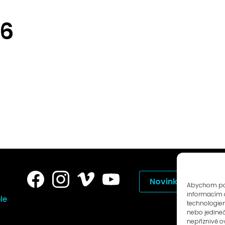
16
Novinky na e-mail
Abychom posk
informacím o
le
technologiem
nebo jedine
nepříznivě ov