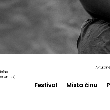
Aktuáln
Festival
Místa činu
P