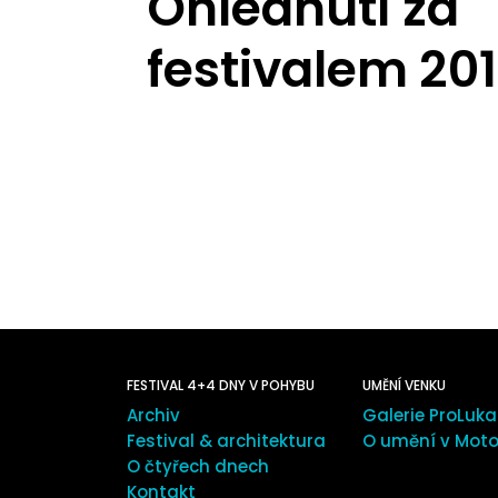
Ohlédnutí za
festivalem 20
FESTIVAL 4+4 DNY V POHYBU
UMĚNÍ VENKU
Archiv
Galerie ProLuka
Festival & architektura
O umění v Moto
O čtyřech dnech
Kontakt