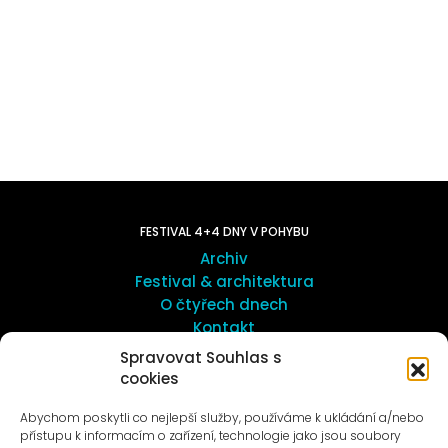
FESTIVAL 4+4 DNY V POHYBU
Archiv
Festival & architektura
O čtyřech dnech
Kontakt
Spravovat Souhlas s
cookies
UMĚNÍ VENKU
Galerie ProLuka
Abychom poskytli co nejlepší služby, používáme k ukládání a/nebo
O umění v Motole
přístupu k informacím o zařízení, technologie jako jsou soubory