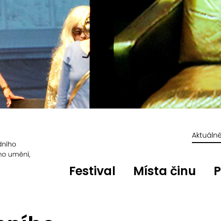
Aktuáln
Festival
Místa činu
P