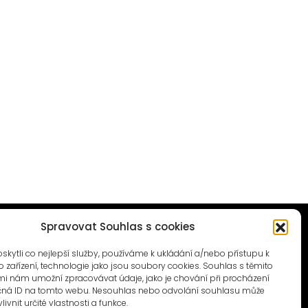
Spravovat Souhlas s cookies
ytli co nejlepší služby, používáme k ukládání a/nebo přístupu k
 zařízení, technologie jako jsou soubory cookies. Souhlas s těmito
i nám umožní zpracovávat údaje, jako je chování při procházení
© 1996–2025
čná ID na tomto webu. Nesouhlas nebo odvolání souhlasu může
Čtyři dny, z.s. / Four Days association
livnit určité vlastnosti a funkce.