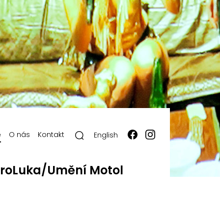
ě
O nás
Kontakt
English
roLuka/Umění Motol