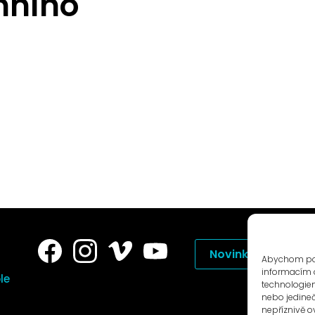
mního
Novinky na e-mail
Abychom posk
informacím o
le
technologiem
nebo jedine
nepříznivě ov