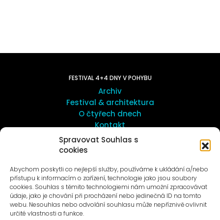
FESTIVAL 4+4 DNY V POHYBU
Archiv
Festival & architektura
O čtyřech dnech
Kontakt
Spravovat Souhlas s
cookies
UMĚNÍ VENKU
Galerie ProLuka
Abychom poskytli co nejlepší služby, používáme k ukládání a/nebo
O umění v Motole
přístupu k informacím o zařízení, technologie jako jsou soubory
cookies. Souhlas s těmito technologiemi nám umožní zpracovávat
údaje, jako je chování při procházení nebo jedinečná ID na tomto
webu. Nesouhlas nebo odvolání souhlasu může nepříznivě ovlivnit
určité vlastnosti a funkce.