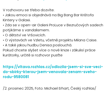
V rozhovoru se třeba dozvíte:
• Jakou emoci si objednává na Big Bang Bar Krištofa
Kintery v Galaxii.
• Zda se v open-air Galerii ProLuce v Bezručových sadech
potýkáme s vandalismem.
• O dětství ve Vršovicích.
• O výstavách ve Vzletu, včetně projektu Milana Caise.
• A také jakou hudbu Denisa poslouchá.
Pokud chcete slyšet více o nové knize i zákulisí práce
kurátorky, určitě si rozhovor pusťte
https://vltava.rozhlas.cz/odlozila-jsem-si-sve-veci-
do-sbirky-kterou-jsem-venovala-zenam-sveho-
rodu-9580081
/2. prosinec 2025, Foto: Michael Erhart, Český rozhlas/