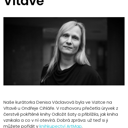
Vltavě
Naše kurátorka Denisa Václavová byla ve Vizitce na
Vltavě u Ondřeje Cihláře. V rozhovoru přečetla úryvek z
čerstvě pokřtěné knihy Odložit šaty a přiblížila, jak kniha
vznikala a co v ní otevírá. Dobrá zpráva: už teď si ji
můžete pořídit v
knihkupectví ArtMap
.