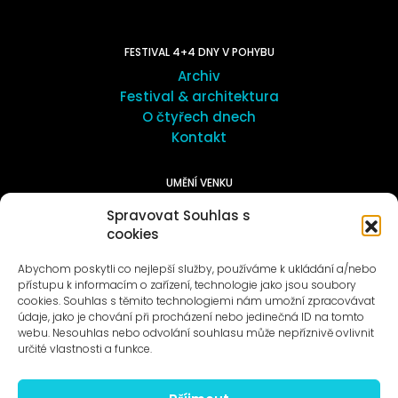
FESTIVAL 4+4 DNY V POHYBU
Archiv
Festival & architektura
O čtyřech dnech
Kontakt
UMĚNÍ VENKU
Galerie ProLuka
Spravovat Souhlas s
O umění v Motole
cookies
Abychom poskytli co nejlepší služby, používáme k ukládání a/nebo
přístupu k informacím o zařízení, technologie jako jsou soubory
cookies. Souhlas s těmito technologiemi nám umožní zpracovávat
údaje, jako je chování při procházení nebo jedinečná ID na tomto
webu. Nesouhlas nebo odvolání souhlasu může nepříznivě ovlivnit
Novinky na e-mail
určité vlastnosti a funkce.