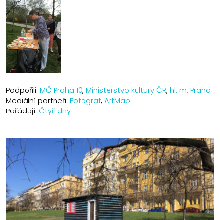
Podpořili:
MČ Praha 10
,
Ministerstvo kultury ČR
,
hl. m. Praha
Mediální partneři:
Fotograf
,
ArtMap
Pořádají:
Čtyři dny