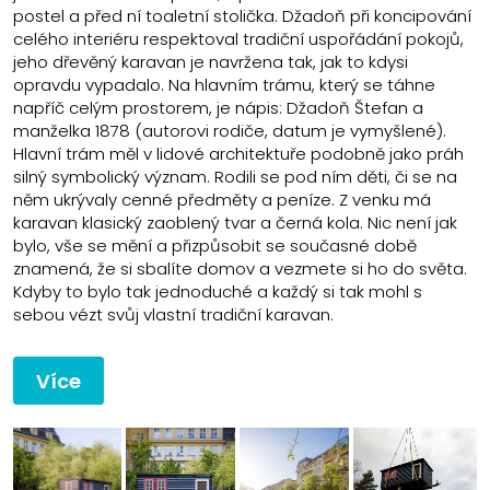
postel a před ní toaletní stolička. Džadoň při koncipování
celého interiéru respektoval tradiční uspořádání pokojů,
jeho dřevěný karavan je navržena tak, jak to kdysi
opravdu vypadalo. Na hlavním trámu, který se táhne
napříč celým prostorem, je nápis: Džadoň Štefan a
manželka 1878 (autorovi rodiče, datum je vymyšlené).
Hlavní trám měl v lidové architektuře podobně jako práh
silný symbolický význam. Rodili se pod ním děti, či se na
něm ukrývaly cenné předměty a peníze. Z venku má
karavan klasický zaoblený tvar a černá kola. Nic není jak
bylo, vše se mění a přizpůsobit se současné době
znamená, že si sbalíte domov a vezmete si ho do světa.
Kdyby to bylo tak jednoduché a každý si tak mohl s
sebou vézt svůj vlastní tradiční karavan.
Více