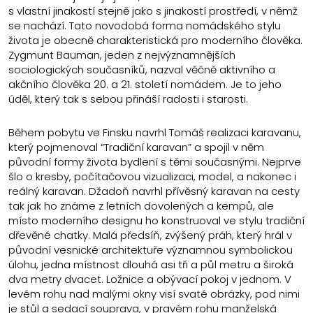
s vlastní jinakostí stejně jako s jinakostí prostředí, v němž
se nachází. Tato novodobá forma nomádského stylu
života je obecně charakteristická pro moderního člověka.
Zygmunt Bauman, jeden z nejvýznamnějších
sociologických současníků, nazval věčně aktivního a
akčního člověka 20. a 21. století nomádem. Je to jeho
úděl, který tak s sebou přináší radosti i starosti.
Během pobytu ve Finsku navrhl Tomáš realizaci karavanu,
který pojmenoval “Tradiční karavan” a spojil v něm
původní formy života bydlení s těmi současnými. Nejprve
šlo o kresby, počítačovou vizualizaci, model, a nakonec i
reálný karavan. Džadoň navrhl přívěsný karavan na cesty
tak jak ho známe z letních dovolených a kempů, ale
místo moderního designu ho konstruoval ve stylu tradiční
dřevěné chatky. Malá předsíň, zvýšený práh, který hrál v
původní vesnické architektuře významnou symbolickou
úlohu, jedna místnost dlouhá asi tři a půl metru a široká
dva metry dvacet. Ložnice a obývací pokoj v jednom. V
levém rohu nad malými okny visí svaté obrázky, pod nimi
je stůl a sedací souprava, v pravém rohu manželská