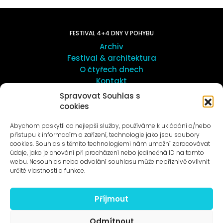
FESTIVAL 4+4 DNY V POHYBU
Archiv
Festival & architektura
O čtyřech dnech
Kontakt
Spravovat Souhlas s
cookies
UMĚNÍ VENKU
Galerie ProLuka
Abychom poskytli co nejlepší služby, používáme k ukládání a/nebo
O umění v Motole
přístupu k informacím o zařízení, technologie jako jsou soubory
cookies. Souhlas s těmito technologiemi nám umožní zpracovávat
údaje, jako je chování při procházení nebo jedinečná ID na tomto
webu. Nesouhlas nebo odvolání souhlasu může nepříznivě ovlivnit
určité vlastnosti a funkce.
Příjmout
Novinky na e-mail
Odmítnout