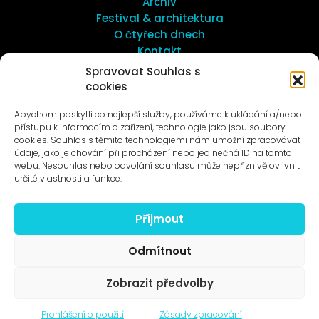
Archiv
Festival & architektura
O čtyřech dnech
Kontakt
Spravovat Souhlas s
cookies
UMĚNÍ VENKU
Galerie ProLuka
Abychom poskytli co nejlepší služby, používáme k ukládání a/nebo
O umění v Motole
přístupu k informacím o zařízení, technologie jako jsou soubory
cookies. Souhlas s těmito technologiemi nám umožní zpracovávat
údaje, jako je chování při procházení nebo jedinečná ID na tomto
webu. Nesouhlas nebo odvolání souhlasu může nepříznivě ovlivnit
určité vlastnosti a funkce.
Příjmout
Novinky na e-mail
Odmítnout
Zobrazit předvolby
© 1996–2025
Prohlášení o použití
Zásady zpracování