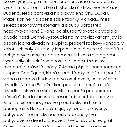
co se týče programu, ale i prostorového uspořádání,
využití místa. Loni to byla historická čistička vod v Praze-
Bubenči, letos obrovská hala bývalého ČKD Dukla v
Praze-Karlíně. Na scéně zašlé fabriky, v chladu, mezi
železobetonovými stěnami a sloupy, uprostřed
nezakrytých kanálů konal se skutečný svátek divadla a
divadelnosti. Denně vystoupila na improvizovaném jevišti
aspoň jedna divadelní skupina, proběhl rockový koncert, v
zákoutích haly se konaly improvizované akce výtvarníků a
pohybových umělců, performerů. V hlavním programu
vystoupily aktuální osobnosti a divadelní skupiny
evropské nezávislé scény. Z Anglie přijela teenagerovská
skupina Gob Squad, která si prostředky koláže za použití
videa a rockové hudby teprve osahávala, co je vůbec
divadlo. Němec Felix Ruckert přivezl moderní taneční
divadlo. Italové ze skupiny Motus použili pro epickou
báseň Orlando furioso renesančního autora Ludovika
Ariosta extrémní výrazové prostředky na hraně
pornografie. Nejkompaktnější, výrazně stylizovaný,
pohybově i technicky naprosto dokonalý tvar
pohybového divadla předvedl švýcarský choreograf
Gilles Jobin, zatímco Slovinci pod vedením režiséra