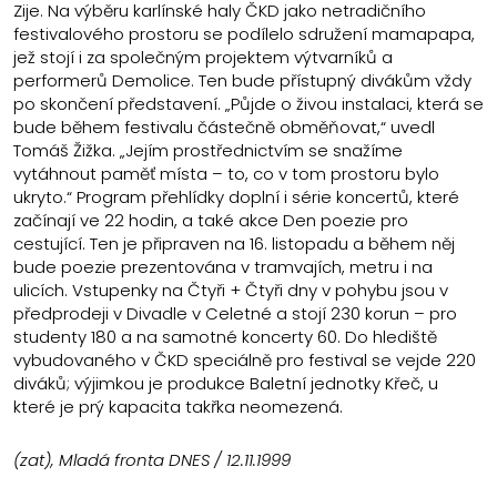
Zije. Na výběru karlínské haly ČKD jako netradičního
festivalového prostoru se podílelo sdružení mamapapa,
jež stojí i za společným projektem výtvarníků a
performerů Demolice. Ten bude přístupný divákům vždy
po skončení představení. „Půjde o živou instalaci, která se
bude během festivalu částečně obměňovat,“ uvedl
Tomáš Žižka. „Jejím prostřednictvím se snažíme
vytáhnout paměť místa – to, co v tom prostoru bylo
ukryto.“ Program přehlídky doplní i série koncertů, které
začínají ve 22 hodin, a také akce Den poezie pro
cestující. Ten je připraven na 16. listopadu a během něj
bude poezie prezentována v tramvajích, metru i na
ulicích. Vstupenky na Čtyři + Čtyři dny v pohybu jsou v
předprodeji v Divadle v Celetné a stojí 230 korun – pro
studenty 180 a na samotné koncerty 60. Do hlediště
vybudovaného v ČKD speciálně pro festival se vejde 220
diváků; výjimkou je produkce Baletní jednotky Křeč, u
které je prý kapacita takřka neomezená.
(zat), Mladá fronta DNES / 12.11.1999