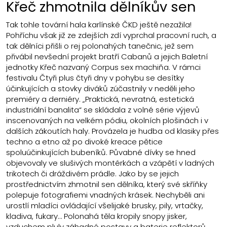
Křeč zhmotnila dělníkův sen
Tak tohle tovární hala karlínské ČKD ještě nezažila!
Pohříchu však již ze zdejších zdí vyprchal pracovní ruch, a
tak dělníci přišli o rej polonahých tanečnic, jež sem
přivábil nevšední projekt bratří Cabanů a jejich Baletní
jednotky Křeč nazvaný Corpus sex machiňa. V rámci
festivalu Čtyři plus čtyři dny v pohybu se desítky
účinkujících a stovky diváků zúčastnily v neděli jeho
premiéry a derniéry. „Praktická, nevratná, estetická
industriální banalita“ se skládala z volné série výjevů
inscenovaných na velkém pódiu, okolních plošinách i v
dalších zákoutích haly. Provázela je hudba od klasiky přes
techno a etno až po divoké kreace pětice
spoluúčinkujících bubeníků. Půvabné dívky se hned
objevovaly ve slušivých montérkách a vzápětí v ladných
trikotech či dráždivém prádle. Jako by se jejich
prostřednictvím zhmotnil sen dělníka, který své skříňky
polepuje fotografiemi vnadných krásek. Nechyběli ani
urostlí mladíci ovládající všelijaké brusky, pily, vrtačky,
kladiva, fukary… Polonahá těla kropily snopy jisker,
vzduchem pluly záhadné postavy a baterie reflektorů