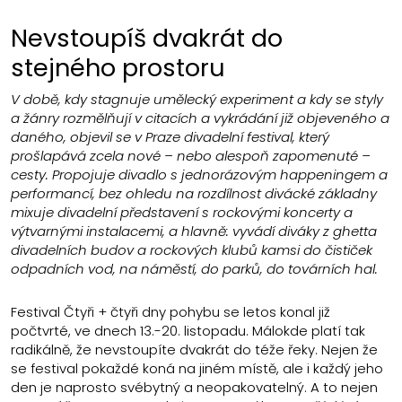
Nevstoupíš dvakrát do
stejného prostoru
V době, kdy stagnuje umělecký experiment a kdy se styly
a žánry rozmělňují v citacích a vykrádání již objeveného a
daného, objevil se v Praze divadelní festival, který
prošlapává zcela nové – nebo alespoň zapomenuté –
cesty. Propojuje divadlo s jednorázovým happeningem a
performancí, bez ohledu na rozdílnost divácké základny
mixuje divadelní představení s rockovými koncerty a
výtvarnými instalacemi, a hlavně: vyvádí diváky z ghetta
divadelních budov a rockových klubů kamsi do čističek
odpadních vod, na náměstí, do parků, do továrních hal.
Festival Čtyři + čtyři dny pohybu se letos konal již
počtvrté, ve dnech 13.-20. listopadu. Málokde platí tak
radikálně, že nevstoupíte dvakrát do téže řeky. Nejen že
se festival pokaždé koná na jiném místě, ale i každý jeho
den je naprosto svébytný a neopakovatelný. A to nejen