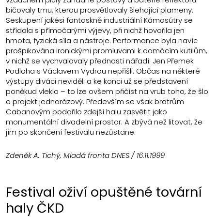
bičovaly tmu, kterou prosvětlovaly šlehající plameny.
Seskupení jakési fantaskně industriální Kámasútry se
střídala s přímočarými výjevy, při nichž hovořila jen
hmota, fyzická síla a nástroje. Performance byla navíc
prošpikována ironickými promluvami k domácím kutilům,
v nichž se vychvalovaly přednosti nářadí. Jen Přemek
Podlaha s Václavem Vydrou nepřišli. Občas na některé
výstupy diváci neviděli a ke konci už se představení
poněkud vleklo – to lze ovšem přičíst na vrub toho, že šlo
o projekt jednorázový. Především se však bratrům
Cabanovým podařilo zdejší halu zasvětit jako
monumentální divadelní prostor. A zbývá než litovat, že
jím po skončení festivalu nezůstane.
Zdeněk A. Tichý, Mladá fronta DNES / 16.11.1999
Festival oživí opuštěné tovární
haly ČKD