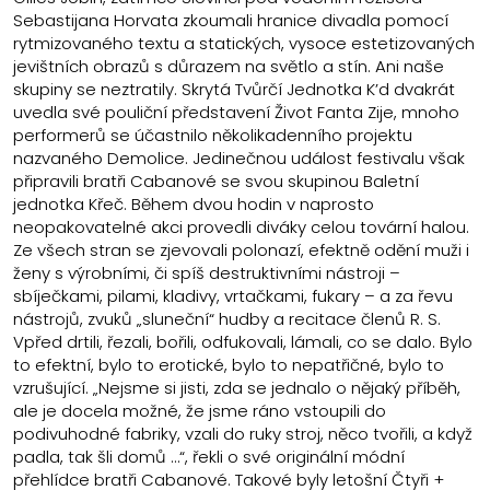
Sebastijana Horvata zkoumali hranice divadla pomocí
rytmizovaného textu a statických, vysoce estetizovaných
jevištních obrazů s důrazem na světlo a stín. Ani naše
skupiny se neztratily. Skrytá Tvůrčí Jednotka K’d dvakrát
uvedla své pouliční představení Život Fanta Zije, mnoho
performerů se účastnilo několikadenního projektu
nazvaného Demolice. Jedinečnou událost festivalu však
připravili bratři Cabanové se svou skupinou Baletní
jednotka Křeč. Během dvou hodin v naprosto
neopakovatelné akci provedli diváky celou tovární halou.
Ze všech stran se zjevovali polonazí, efektně odění muži i
ženy s výrobními, či spíš destruktivními nástroji –
sbíječkami, pilami, kladivy, vrtačkami, fukary – a za řevu
nástrojů, zvuků „sluneční“ hudby a recitace členů R. S.
Vpřed drtili, řezali, bořili, odfukovali, lámali, co se dalo. Bylo
to efektní, bylo to erotické, bylo to nepatřičné, bylo to
vzrušující. „Nejsme si jisti, zda se jednalo o nějaký příběh,
ale je docela možné, že jsme ráno vstoupili do
podivuhodné fabriky, vzali do ruky stroj, něco tvořili, a když
padla, tak šli domů …“, řekli o své originální módní
přehlídce bratři Cabanové. Takové byly letošní Čtyři +