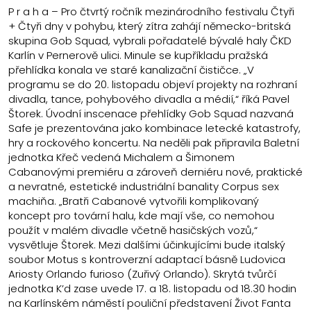
P r a h a – Pro čtvrtý ročník mezinárodního festivalu Čtyři
+ Čtyři dny v pohybu, který zítra zahájí německo-britská
skupina Gob Squad, vybrali pořadatelé bývalé haly ČKD
Karlín v Pernerově ulici. Minule se kupříkladu pražská
přehlídka konala ve staré kanalizační čističce. „V
programu se do 20. listopadu objeví projekty na rozhraní
divadla, tance, pohybového divadla a médií,“ říká Pavel
Štorek. Úvodní inscenace přehlídky Gob Squad nazvaná
Safe je prezentována jako kombinace letecké katastrofy,
hry a rockového koncertu. Na neděli pak připravila Baletní
jednotka Křeč vedená Michalem a Šimonem
Cabanovými premiéru a zároveň derniéru nové, praktické
a nevratné, estetické industriální banality Corpus sex
machiňa. „Bratři Cabanové vytvořili komplikovaný
koncept pro tovární halu, kde mají vše, co nemohou
použít v malém divadle včetně hasičských vozů,“
vysvětluje Štorek. Mezi dalšími účinkujícími bude italský
soubor Motus s kontroverzní adaptací básně Ludovica
Ariosty Orlando furioso (Zuřivý Orlando). Skrytá tvůrčí
jednotka K’d zase uvede 17. a 18. listopadu od 18.30 hodin
na Karlínském náměstí pouliční představení Život Fanta