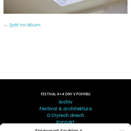
← Zpět na album
FESTIVAL 4+4 DNY V POHYBU
Archiv
Festival & architektura
O čtyřech dnech
Kontakt
Spravovat Souhlas s