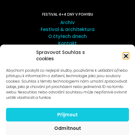
FESTIVAL 4+4 DNY V POHYBU
Archiv
Festival & architektura
O čtyřech dnech
Kontakt
Spravovat Souhlas s
cookies
UMĚNÍ VENKU
Galerie ProLuka
Abychom poskytli co nejlepší služby, používáme k ukládání a/nebo
O umění v Motole
přístupu k informacím o zařízení, technologie jako jsou soubory
cookies. Souhlas s těmito technologiemi nám umožní zpracovávat
údaje, jako je chování při procházení nebo jedinečná ID na tomto
webu. Nesouhlas nebo odvolání souhlasu může nepříznivě ovlivnit
určité vlastnosti a funkce.
Příjmout
Novinky na e-mail
Odmítnout