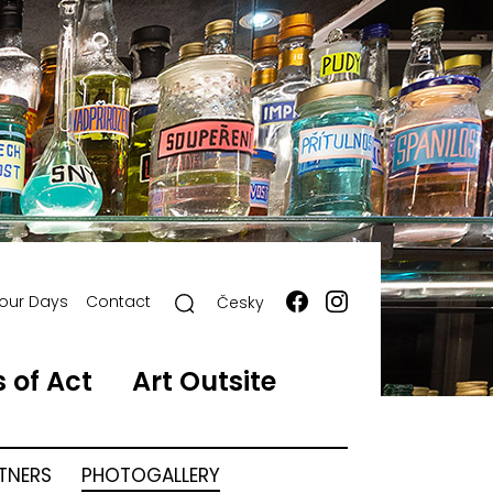
our Days
Contact
Česky
 of Act
Art Outsite
RTNERS
PHOTOGALLERY