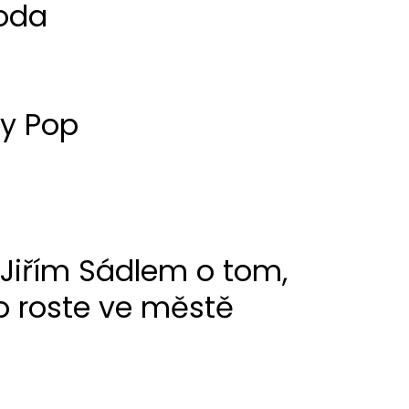
oda
by Pop
 Jiřím Sádlem o tom,
o roste ve městě