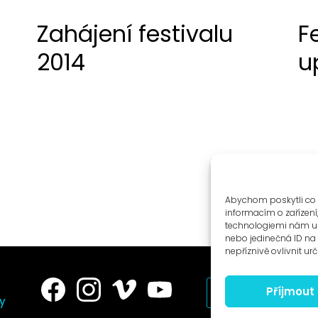
Zahájení festivalu
F
2014
u
Abychom poskytli co 
informacím o zařízení
technologiemi nám um
nebo jedinečná ID n
nepříznivě ovlivnit urč
Příjmout
News to e-mail
ry