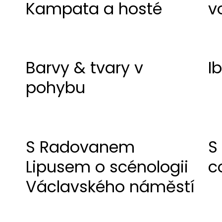
Kampata a hosté
v
Barvy & tvary v
I
pohybu
S Radovanem
S
Lipusem o scénologii
c
Václavského náměstí