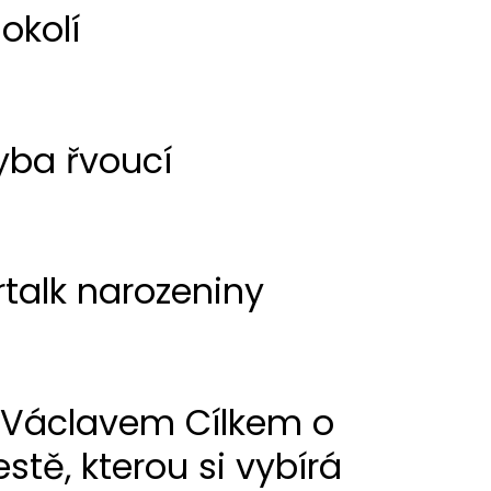
 okolí
yba řvoucí
rtalk narozeniny
 Václavem Cílkem o
estě, kterou si vybírá