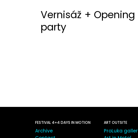
Vernisáž + Opening
party
FESTIVAL 4+4 DAYS IN MOTION
ART OUTSITE
Archive
ProLuka galle
Contact
Art in Motol