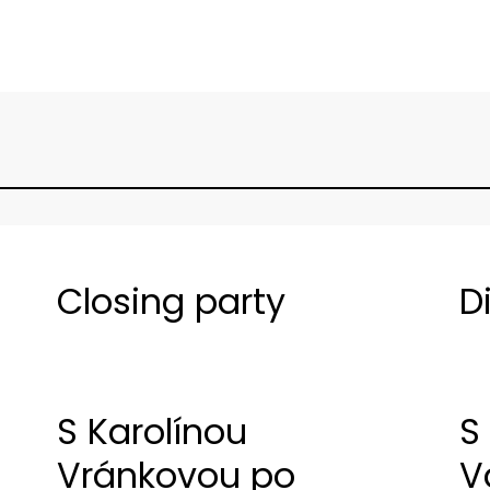
Closing party
D
S Karolínou
S
Vránkovou po
V