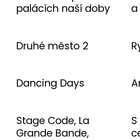
palácích naší doby
a
Druhé město 2
R
Dancing Days
A
Stage Code, La
S
Grande Bande,
c