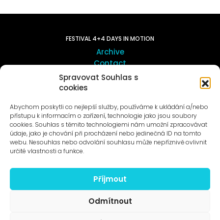
FESTIVAL 4+4 DAYS IN MOTION
Archive
Contact
Spravovat Souhlas s
cookies
ART OUTSITE
ProLuka gallery
Abychom poskytli co nejlepší služby, používáme k ukládání a/nebo
Art in Motol
přístupu k informacím o zařízení, technologie jako jsou soubory
cookies. Souhlas s těmito technologiemi nám umožní zpracovávat
údaje, jako je chování při procházení nebo jedinečná ID na tomto
webu. Nesouhlas nebo odvolání souhlasu může nepříznivě ovlivnit
určité vlastnosti a funkce.
Příjmout
News to e-mail
Odmítnout